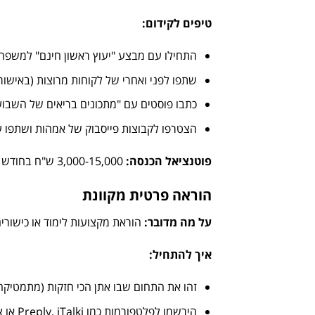
טיפים לקידום
:
התחילו עם מבצע "יעוץ ראשון חינם" למשפח
שתפו לפני ואחרי של לקוחות מרוצות (באישורן
כתבו פוסטים עם "מתכונים בריאים של השבוע
הצטרפו לקבוצות פייסבוק של אמהות ושתפו ע
פוטנציאל הכנסה
:
3,000-15,000 ש"ח בחודש (יעוץ אישי: 150-300 ש"ח, תכנית חודשית: 400-800 ש"ח)
הוראה פרטית מקוונת
על מה מדובר
:
הוראת מקצועות לימוד או כישורים
איך להתחיל
:
זהו את התחום שבו אתן הכי חזקות (מתמטיקה, 
הירשמו לפלטפורמות כמו Preply, iTalki או צרו פרופיל במכון הסמוך