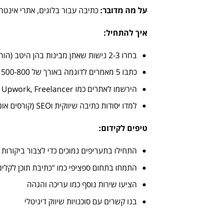
על מה מדובר
:
כתיבה עבור בלוגים, אתרי אינטרנ
איך להתחיל
:
בחרו 2-3 נישות שאתן מבינות בהן היטב (הורות, בריאות, אופנה)
כתבו 5 מאמרים לדוגמה באורך של 500-800 מילים כל אחד
הירשמו לאתרים כמו Upwork, Freelancer או התחברו ישירות לעסקים
למדו יסודות כתיבה שיווקית וSEO (קורסים אונליין חינמיים)
טיפים לקידום
:
התחילו בתעריפים נמוכים כדי לצבור ביקורות ח
התמחו בתחום ספציפי כמו "כתיבת תוכן לקליניק
הציעו שירות נוסף כמו עריכה והגהה
בנו קשרים עם סוכנויות שיווק דיגיטלי