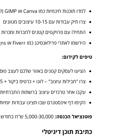
למדו תוכנות חינמיות כמו Canva או GIMP (קורסים ביוטיוב)
צרו תיק עבודות עם 10-15 עיצובים מגוונים
התחילו עם פרויקטים קטנים לחברות ומכרות
הירשמו לאתרי פרילאנסינג כמו Fiverr או 99designs
טיפים לקידום
:
הציעו לעסקים קטנים באזור שלכם לעצב פוסט
צרו "חבילות עיצוב" – לוגו + כרטיס ביקור + 5 פוסטים
עקבו אחר טרנדים עיצוב ברשתות החברתיות
הקימו דף אינסטגרם שבו תציגו עבודות יומיות
פוטנציאל הכנסה
:
5,000-30,000 ש"ח בחודש (לוגו: 300-1,500 ש"ח, עיצוב פוסטים: 50-150 ש"ח ליחידה)
כתיבת תוכן דיגיטלי