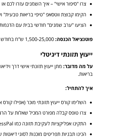
צרו "סיפור אישי" – איך השמנים עזרו לכם א
הקימו קבוצת ווטסאפ "טיפי בריאות טבעית" וש
הציעו "ערב שמנים" חודשי בבית עם הדגמות
פוטנציאל הכנסה
:
1,500-25,000 ש"ח בחודש לאחר שנה של בניית לקוחות
ייעוץ תזונתי דיגיטלי
על מה מדובר
:
מתן ייעוץ תזונתי אישי דרך וידיא
בריאות.
איך להתחיל
:
השלימו קורס ייעוץ תזונתי מוכר (אפילו קורס או
צרו טופס קבלה מפורט המכיל שאלות על הרגל
התקינו אפליקציות לעקיבת תזונה כמו MyFitnessPal
הכינו תבניות תפריטים מוכנות לסוגי דיאטות ש