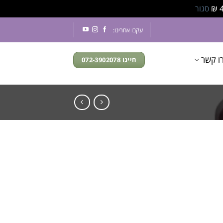
סגור
עקבו אחרינו:
ו קשר
חייגו 072-3902078