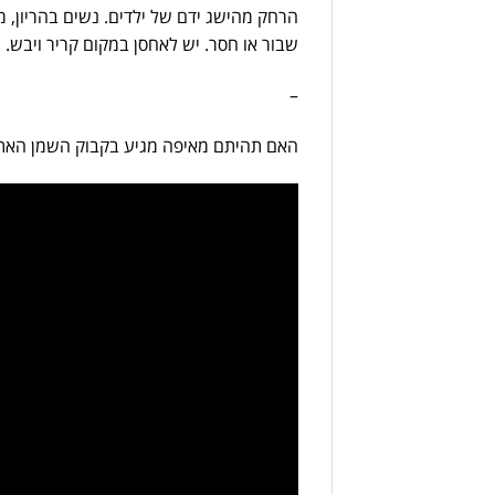
הרחק מהישג ידם של ילדים. נשים בהריון,
שבור או חסר. יש לאחסן במקום קריר ויבש.
–
האם תהיתם מאיפה מגיע בקבוק השמן האתרי של doTERRA? במי זה נוגע ומשפיע בדרך? זה הסיפור מאחורי הסיפור 