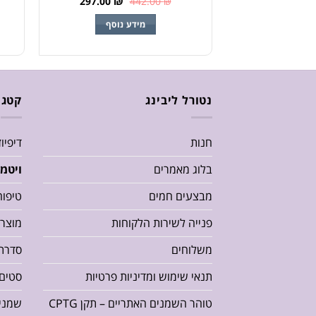
297.00
₪
442.00
₪
מידע נוסף
נטורל ליבינג
קטגו
חנות
דיפיו
בלוג מאמרים
ויטמי
מבצעים חמים
טיפוח
פנייה לשירות הלקוחות
מוצרי
משלוחים
סדרת או
תנאי שימוש ומדיניות פרטיות
סטים 
טוהר השמנים האתריים – תקן CPTG
שמנים