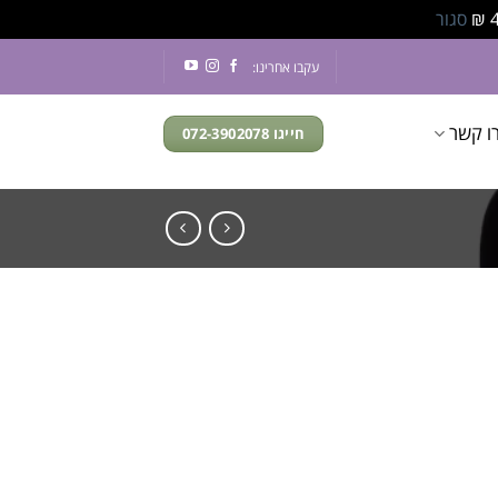
סגור
עקבו אחרינו:
ו קשר
חייגו 072-3902078