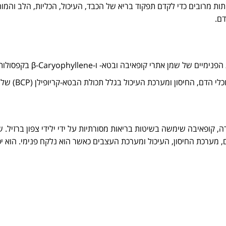
ות מרובים כדי לקדם תפקוד בריא של הכבד, העיכול, הכליות, הלב והמוח
ם.
ופאיבה ובטא- ו-β-Caryophyllene בקפסולות נוחות וקלות לבליעה.
דם, החיסון ומערכת העיכול בגלל תכולת הבטא-קריופילן (BCP) שלהן.
ופאיבה שימשה בשיטות בריאות מסורתיות על ידי ילידי צפון ברזיל. שמ
, מערכת החיסון, העיכול ומערכת העצבים כאשר הוא נלקח פנימי. הוא י