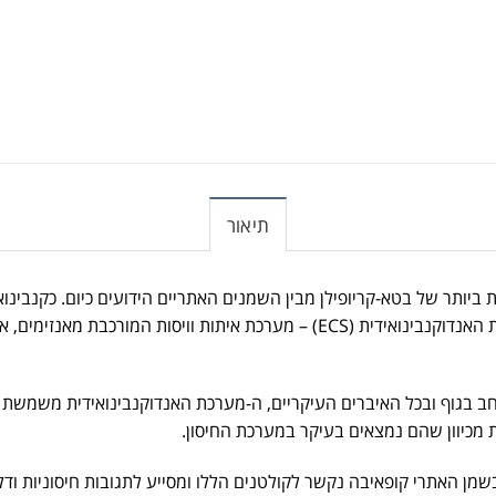
תיאור
ביותר של בטא-קריופילן מבין השמנים האתריים הידועים כיום. כקנבינואי
נקשר באופן סלקטיבי לקולטני CB2 במערכת האנדוקנבינואידית (ECS) – מערכת איתות ו
חב בגוף ובכל האיברים העיקריים, ה-מערכת האנדוקנבינואידית משמשת 
מן האתרי קופאיבה נקשר לקולטנים הללו ומסייע לתגובות חיסוניות ודל