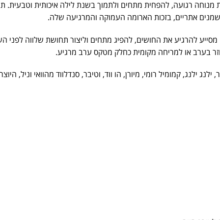
ת
מנוחה
רגועה,
להפחית
מתחים
ולתמוך
בשנת
לילה
איכותית
וטבעית.
תע
מנים
אתריים,
בזכות
הארומה
העמוקה
והמרגיעה
שלה.
מסייע
להרגיע
את
החושים,
להפיג
מתחים
וליצור
תחושת
שלווה
לפני
הש
זר
בערב
או
למריחה
מקומית
כחלק
מטקס
ערב
מרגיע.
ר,
ילנג
ילנג,
קמומיל
רומי,
מיורן,
הו
ווד,
וטיבר,
סנדלווד
מהוואי
וניל,
היוצר