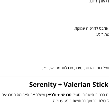
ם
לאורך
היום.
אמבט
להרפיה
עמוקה.
שת
רוגע.
מיל
רומי,
הו
ווד,
וטיבר,
סנדלווד
מהוואי,
וניל.
Serenity +
Valerian
Stick
ם
הכמות
חשובות.
סטיק
סרניטי +
ולריאן
משלב
את
הארומה
המרגיעה
ש
יכולתו
לתמוך
בתחושת
רוגע
עמוקה.