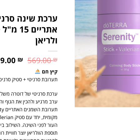
ערכת שינה סרני
אתריים 
ולריאן
29.00
569.00
₪
₪
קיץ חם
תערובת סרניטי + סטיק סרניטי
ערכת
סרניטי
של
דוטרה
משל
ערב
מרגיע
ולהכין
את
הגוף
וה
תערובת
השמנים
האתריים
ty
מקומית,
יחד
עם
סטיק
lerian
העור
לפני
השינה.
השילוב
בי
תוספת
הוולריאן
יוצר
חוויית
רו