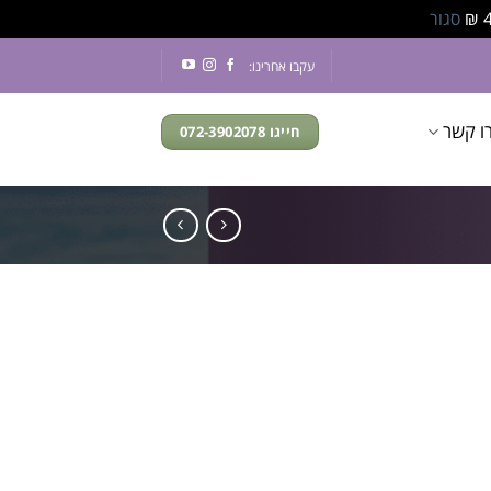
סגור
עקבו אחרינו:
ו קשר
חייגו 072-3902078