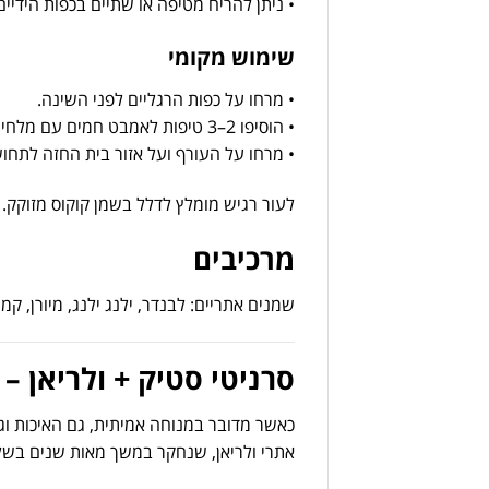
•
ניתן
להריח
מטיפה
או
שתיים
בכפות
הידיי
שימוש
מקומי
•
מרחו
על
כפות
הרגליים
לפני
השינה.
•
הוסיפו
2–
3
טיפות
לאמבט
חמים
עם
מלחי
•
מרחו
על
העורף
ועל
אזור
בית
החזה
לתחו
לעור
רגיש
מומלץ
לדלל
בשמן
קוקוס
מזוקק.
מרכיבים
שמנים
אתריים:
לבנדר,
ילנג
ילנג,
מיורן,
קמו
סרניטי
סטיק +
ולריאן –
כאשר
מדובר
במנוחה
אמיתית,
גם
האיכות
וג
אתרי
ולריאן,
שנחקר
במשך
מאות
שנים
בשל