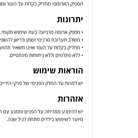
הסטיק
הארומטי
מחליק
בקלות
על
העור
ומ
יתרונות
•
מספק
ארומה
מרגיעה
בעת
שימוש
מקומי.
•
משלב
תערובת
סרניטי
ושמן
ולריאן
להשפ
•
מחליק
בקלות
על
העור
ואינו
משאיר
תחוש
•
ללא
פתלטים
וללא
ניחוחות
סינתטיים.
הוראות
שימוש
יש
למרוח
על
החלק
הפנימי
של
פרקי
הידיים
אזהרות
יש
להימנע
ממריחה
על
הפנים
וממגע
עם
ה
מיועד
לשימוש
בילדים
מתחת
לגיל
שנה.