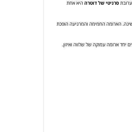
רובת
סרניטי
של
דוטרה
היא
אחת
ינה.
הארומה
החמימה
והמרגיעה
הופכת
ים
יחד
ארומה
עמוקה
של
שלווה
ואיזון.