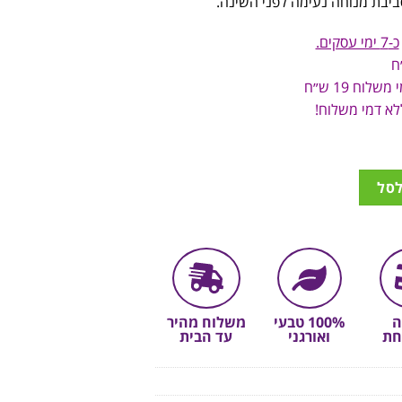
ביבת
מנוחה
נעימה
לפני
השינה.
כ-7 ימי עסקים.
לסל
ה
100% טבעי
משלוח מהיר
חת
ואורגני
עד הבית