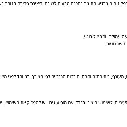
ספק
ניחוח
מרגיע
התומך
בהכנה
טבעית
לשינה
וביצירת
סביבת
מנוחה
נע
עה
עמוקה
יותר
של
רוגע.
ת
שמנוניות.
,
העורף,
בית
החזה
ותחתיות
כפות
הרגליים
לפי
הצורך,
במיוחד
לפני
השינ
עיניים.
לשימוש
חיצוני
בלבד.
אם
מופיע
גירוי
יש
להפסיק
את
השימוש.
י