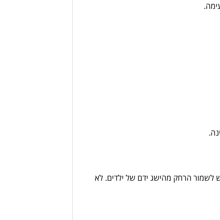
ימה.
ה.
ש
לשמור
הרחק
מהישג
ידם
של
ילדים.
לא