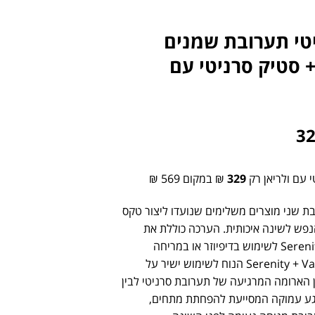
טי תערובת שמנים
15 מ"ל + סטיק סרניטי עם
3
 עם ולריאן רק
329
₪ במקום 569 ₪
בת
שני
מוצרים
משלימים
שנועדו
ליצור
טקס
נפש
לשינה
איכותית.
הערכה
כוללת
את
Sereni
לשימוש
בדיפיוזר
או
במריחה
Va
Serenity +
הנוח
לשימוש
ישיר
על
ן
הארומה
המרגיעה
של
תערובת
סרניטי
לבין
גע
עמוקה
המסייעת
להפחתת
מתחים,