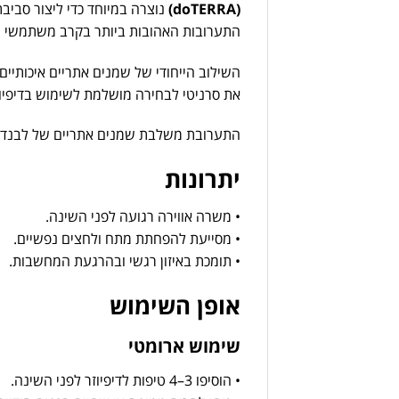
(
doTERRA)
נוצרה
במיוחד
כדי
ליצור
סביב
התערובות
האהובות
ביותר
בקרב
משתמשי
ש
השילוב
הייחודי
של
שמנים
אתריים
איכותיים
את
סרניטי
לבחירה
מושלמת
לשימוש
בדיפיו
התערובת
משלבת
שמנים
אתריים
של
לבנד
יתרונות
•
משרה
אווירה
רגועה
לפני
השינה.
•
מסייעת
להפחתת
מתח
ולחצים
נפשיים.
•
תומכת
באיזון
רגשי
ובהרגעת
המחשבות.
אופן
השימוש
שימוש
ארומטי
•
הוסיפו
3–
4
טיפות
לדיפיוזר
לפני
השינה.