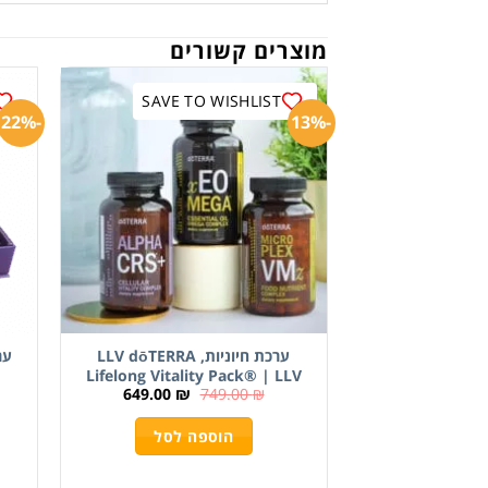
מוצרים קשורים
SAVE TO WISHLIST
-22%
-13%
ערכת חיוניות, LLV dōTERRA
Lifelong Vitality Pack® | LLV
649.00
₪
749.00
₪
הוספה לסל