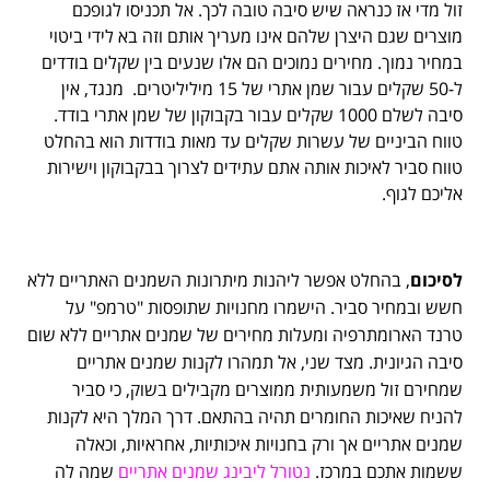
זול מדי אז כנראה שיש סיבה טובה לכך. אל תכניסו לגופכם
מוצרים שגם היצרן שלהם אינו מעריך אותם וזה בא לידי ביטוי
במחיר נמוך. מחירים נמוכים הם אלו שנעים בין שקלים בודדים
ל-50 שקלים עבור שמן אתרי של 15 מיליליטרים. מנגד, אין
סיבה לשלם 1000 שקלים עבור בקבוקון של שמן אתרי בודד.
טווח הביניים של עשרות שקלים עד מאות בודדות הוא בהחלט
טווח סביר לאיכות אותה אתם עתידים לצרוך בבקבוקון וישירות
אליכם לגוף.
לסיכום
, בהחלט אפשר ליהנות מיתרונות השמנים האתריים ללא
חשש ובמחיר סביר. הישמרו מחנויות שתופסות "טרמפ" על
טרנד הארומתרפיה ומעלות מחירים של שמנים אתריים ללא שום
סיבה הגיונית. מצד שני, אל תמהרו לקנות שמנים אתריים
שמחירם זול משמעותית ממוצרים מקבילים בשוק, כי סביר
להניח שאיכות החומרים תהיה בהתאם. דרך המלך היא לקנות
שמנים אתריים אך ורק בחנויות איכותיות, אחראיות, וכאלה
ששמות אתכם במרכז.
נטורל ליבינג שמנים אתריים
שמה לה