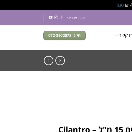
סגור
עקבו אחרינו:
ו קשר
חייגו 072-3902078
Cila