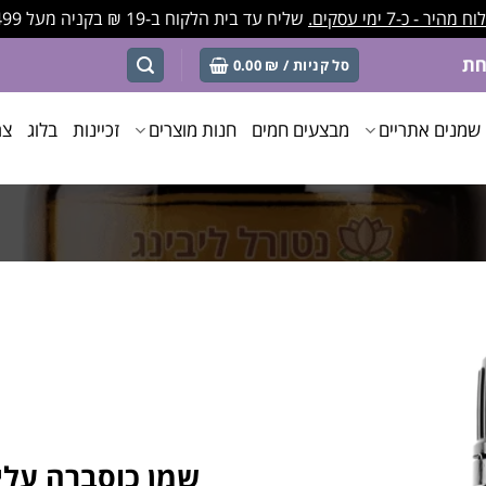
מהיר - כ-7 ימי עסקים.
שליח עד בית הלקוח ב-19 ₪ בקניה מעל 499 ₪
סל קניות /
₪
0.00
שמנים אתריים
מבצעים חמים
חנות מוצרים
זכיינות
בלוג
צר
שמן כוסברה עלים 15 מ"ל – ntro