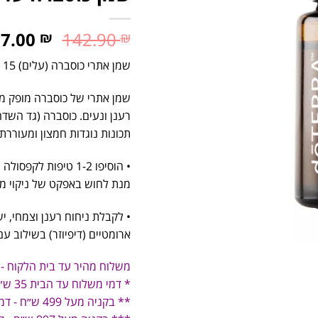
97.00
142.90
₪
₪
שמן אתרי כוסברה (עלים) 15 מ"ל, רק
שמן אתרי של כוסברה מופק מע
רענן ונעים. כוסברה (גד השד
תכונות נוגדות חמצון ומעוררת.
מנת לחוש באפקט של ניקוי מ
• לקבלת ניחוח רענן וצמחי, 
ארומטיים (דיפיוזר) בשילוב 
משלוח מהיר עד בית הלקוח -
* דמי משלוח עד הבית 35 ש״ח
** בקניה מעל 499 ש״ח - דמי משלוח 19 ש״ח