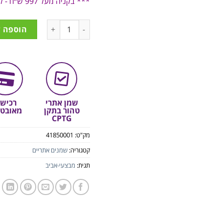
*** בקניה מעל 997 ש״ח - ללא דמי משלוח!
הוספה 
שמן אתרי
רכיש
טהור בתקן
מאובט
CPTG
מק"ט:
41850001
קטגוריה:
שמנים אתריים
תגית:
מבצעי-אביב