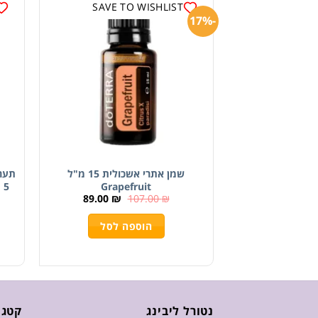
SAVE TO WISHLIST
-17%
שמן אתרי אשכולית 15 מ"ל
תער
Grapefruit
89.00
₪
107.00
₪
הוספה לסל
נטורל ליבינג
קטגו