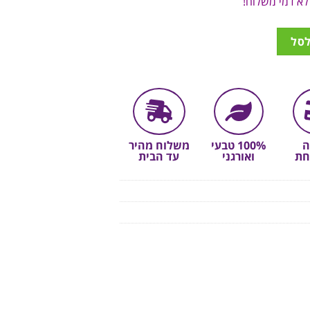
לסל
ה
100% טבעי
משלוח מהיר
חת
ואורגני
עד הבית