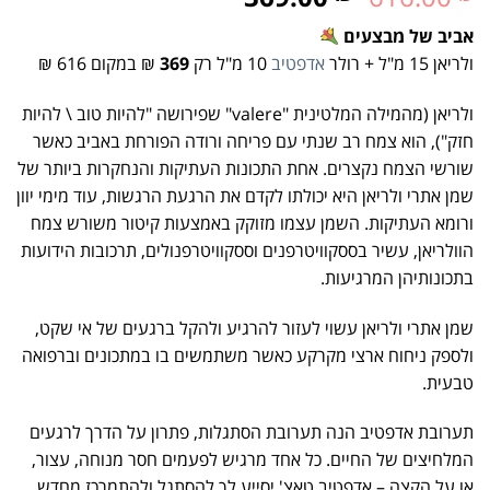
אביב של מבצעים
ולריאן 15 מ"ל + רולר
אדפטיב
10 מ"ל רק
369
₪ במקום 616 ₪
ולריאן (מהמילה המלטינית "valere" שפירושה "להיות טוב \ להיות
חזק"), הוא צמח רב שנתי עם פריחה ורודה הפורחת באביב כאשר
שורשי הצמח נקצרים. אחת התכונות העתיקות והנחקרות ביותר של
שמן אתרי ולריאן היא יכולתו לקדם את הרגעת הרגשות, עוד מימי יוון
ורומא העתיקות. השמן עצמו מזוקק באמצעות קיטור משורש צמח
הוולריאן, עשיר בססקוויטרפנים וססקוויטרפנולים, תרכובות הידועות
בתכונותיהן המרגיעות.
שמן אתרי ולריאן עשוי לעזור להרגיע ולהקל ברגעים של אי שקט,
ולספק ניחוח ארצי מקרקע כאשר משתמשים בו במתכונים וברפואה
טבעית.
תערובת אדפטיב הנה תערובת הסתגלות, פתרון על הדרך לרגעים
המלחיצים של החיים. כל אחד מרגיש לפעמים חסר מנוחה, עצור,
או על הקצה – אדפטיב טאצ' יסייע לך להסתגל ולהתמרכז מחדש.