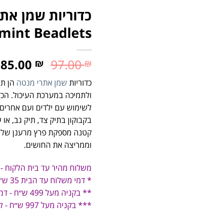
כדוריות שמן את
mint Beadlets
85.00
97.00
₪
₪
כדוריות
שמן אתרי מנטה
הן תו
ולתמיכה במערכת העיכול. הכ
לשימוש עם ילדים ועם אחרים
בקבוקון בתיק צד, תיק גב, או
קטנה מספקת פרץ מרענן של 
וממריצה את החושים.
משלוח מהיר עד בית הלקוח -
* דמי משלוח עד הבית 35 ש״ח
** בקניה מעל 499 ש״ח - דמי משלוח 19 ש״ח
*** בקניה מעל 997 ש״ח - ללא דמי משלוח!