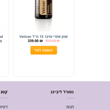
שמן אתרי וטיבר 15 מ"ל Vetiver
339.00
₪
353.00
₪
טר
הוספה לסל
נטורל ליבינג
קטגו
חנות
דיפיו