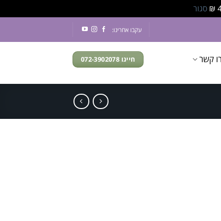
סגור
עקבו אחרינו:
ו קשר
חייגו 072-3902078