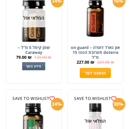
-34%
-16%
המלאי אזל
און גארד דוטרה – on guard
שמן קימל 5 מ”ל –
doterra תערובת הגנה 15
Caraway
79.00
₪
120.00
₪
מ”ל
227.00
₪
269.00
₪
מידע נוסף
הוספה לסל
SAVE TO WISHLIST
SAVE TO WISHLIST
-24%
-30%
המלאי אזל