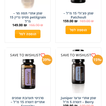
שמן פצ'ולי 15 מ"ל –
שמן אתרי תפוז מר –
Patchouli
petitgrain פטיט גריין 15
159.00
₪
169.00
₪
מ"ל
149.00
₪
166.90
₪
הוספה לסל
הוספה לסל
SAVE TO WISHLIST
SAVE TO WISHLIST
-39%
-15%
שמן אתרי ערער Juniper
סרניטי תערובת שמנים
Berry – דוטרה 5 מ"ל
אתריים דוטרה 15 מ"ל –
109.90
₪
130.00
₪
Serenity