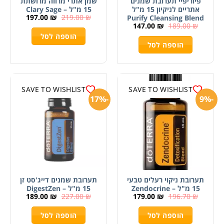
פיוריפיי תערובת שמנים
שמן אתרי מרווה מרושתת
אתריים לניקיון 15 מ"ל
15 מ"ל – Clary Sage
197.00
₪
219.00
₪
Purify Cleansing Blend
147.00
₪
189.00
₪
הוספה לסל
הוספה לסל
SAVE TO WISHLIST
SAVE TO WISHLIST
-17%
-9%
תערובת ניקוי רעלים טבעי
תערובת שמנים דייג'סט זן
15 מ"ל – Zendocrine
15 מ"ל – DigestZen
189.00
₪
227.00
₪
179.00
₪
196.70
₪
הוספה לסל
הוספה לסל