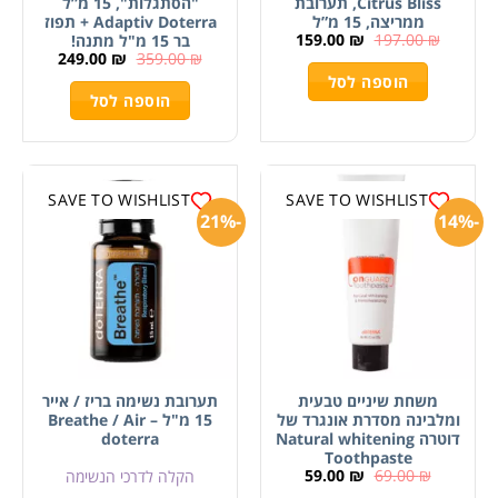
Citrus Bliss, תערובת
"הסתגלות", 15 מ”ל
ממריצה, 15 מ”ל
Adaptiv Doterra + תפוז
159.00
₪
197.00
₪
בר 15 מ"ל מתנה!
249.00
₪
359.00
₪
הוספה לסל
הוספה לסל
SAVE TO WISHLIST
SAVE TO WISHLIST
-21%
-14%
משחת שיניים טבעית
תערובת נשימה בריז / אייר
ומלבינה מסדרת אונגרד של
15 מ"ל – Breathe / Air
דוטרה Natural whitening
doterra
Toothpaste
59.00
₪
69.00
₪
הקלה לדרכי הנשימה