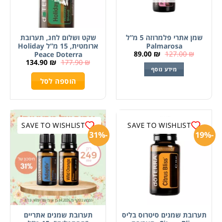
שמן אתרי פלמרוזה 5 מ”ל
שקט ושלום לחג, תערובת
Palmarosa
ארומטית, 15 מ”ל Holiday
89.00
₪
127.00
₪
Peace Doterra
134.90
₪
177.90
₪
מידע נוסף
הוספה לסל
SAVE TO WISHLIST
SAVE TO WISHLIST
-31%
-19%
תערובת שמנים סיטרוס בליס
תערובת שמנים אתריים