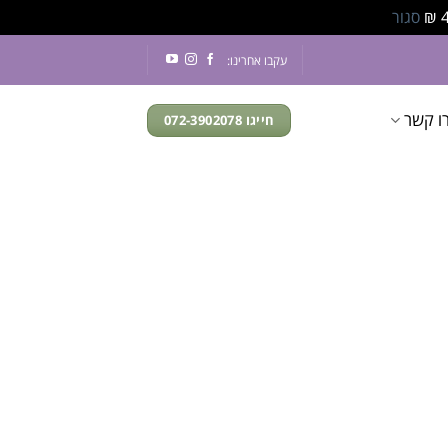
סגור
עקבו אחרינו:
ו קשר
חייגו 072-3902078