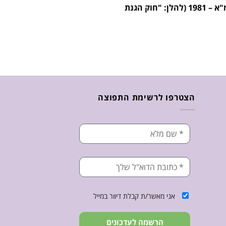
שימו לב, ביטול העסקה יתבצע בהתאם לתנאי ביטול העסקה הכתובים ב"תנאי השימוש" ובהתאם להוראות חוק הגנת הצרכן, התשמ"א – 1981 (להלן: "חוק הגנת
הצטרפו לרשימת התפוצה
אני מאשר/ת קבלת דיוור במייל
הרשמה לעדכונים